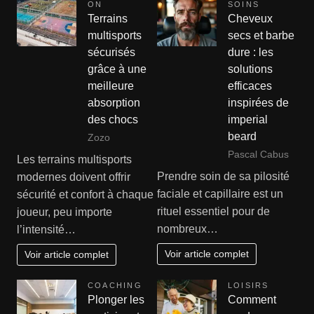
ON
SOINS
Terrains
Cheveux
multisports
secs et barbe
sécurisés
dure : les
grâce à une
solutions
meilleure
efficaces
absorption
inspirées de
des chocs
imperial
beard
Zozo
Pascal Cabus
Les terrains multisports
Prendre soin de sa pilosité
modernes doivent offrir
faciale et capillaire est un
sécurité et confort à chaque
rituel essentiel pour de
joueur, peu importe
nombreux…
l’intensité…
Voir article complet
Voir article complet
COACHING
LOISIRS
Plonger les
Comment