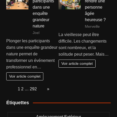
participants
rendre une
dans une
personne
enquête
âgée
grandeur
heureuse ?
nature
Merveille
Joel
La vieillesse peut être
Plonger les participants
difficile. Les changements
dans une enquête grandeur
sont nombreux, et la
nature permet de
solitude peut peser. Mais…
transformer un événement
Voir article complet
professionnel en…
Voir article complet
Page:
1
2
…
292
Next
»
Étiquettes
Aménagement Extérieur