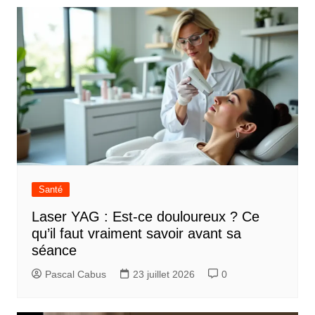
v
i
g
a
t
i
o
n
d
Santé
e
Laser YAG : Est-ce douloureux ? Ce
l
qu’il faut vraiment savoir avant sa
’
séance
a
Pascal Cabus
23 juillet 2026
0
r
t