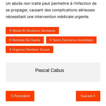
Un abcès non traité peut permettre à l’infection de
se propager, causant des complications sérieuses
nécessitant une intervention médicale urgente.
Abcès Et Douleurs Dentaires
Dentiste De Garde
Soins Dentaires Immédiats
Urgence Dentaire Suisse
Pascal Cabus
N
Précédent
Suivant
a