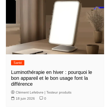
i
c
l
e
Santé
Luminothérapie en hiver : pourquoi le
bon appareil et le bon usage font la
différence
Clément Lefebvre | Testeur produits
18 juin 2026
0