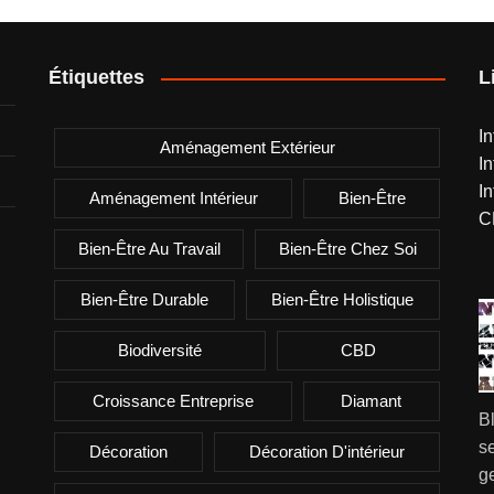
Étiquettes
L
I
Aménagement Extérieur
I
I
Aménagement Intérieur
Bien-Être
C
Bien-Être Au Travail
Bien-Être Chez Soi
Bien-Être Durable
Bien-Être Holistique
Biodiversité
CBD
Croissance Entreprise
Diamant
B
se
Décoration
Décoration D'intérieur
g