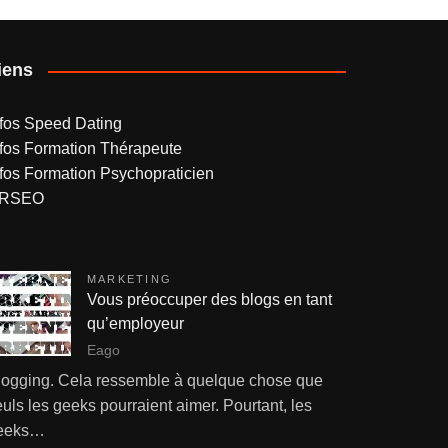
iens
nfos Speed Dating
nfos Formation Thérapeute
nfos Formation Psychopraticien
RSEO
MARKETING
Vous préoccuper des blogs en tant
qu’employeur
Eago
logging. Cela ressemble à quelque chose que
uls les geeks pourraient aimer. Pourtant, les
eeks…