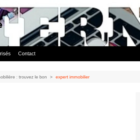
e
risés
Contact
bilière : trouvez le bon
expert immobilier