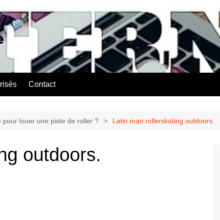
e
risés
Contact
 pour louer une piste de roller ?
Latin man rollerskating outdoors.
ing outdoors.