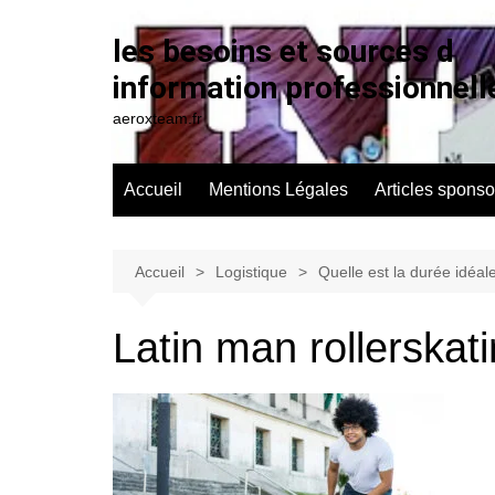
Aller
au
les besoins et sources d
contenu
information professionnell
aeroxteam.fr
Accueil
Mentions Légales
Articles sponso
Accueil
Logistique
Quelle est la durée idéale
Latin man rollerskat