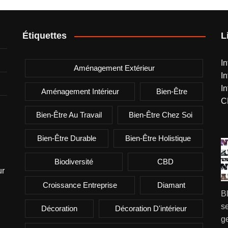
Étiquettes
L
I
Aménagement Extérieur
I
I
Aménagement Intérieur
Bien-Être
C
Bien-Être Au Travail
Bien-Être Chez Soi
Bien-Être Durable
Bien-Être Holistique
Biodiversité
CBD
ur
Croissance Entreprise
Diamant
B
se
Décoration
Décoration D'intérieur
g