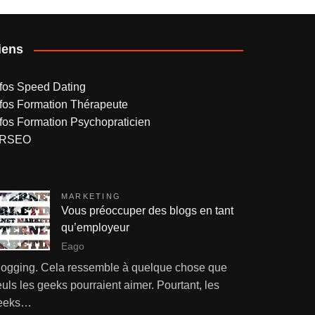
iens
nfos Speed Dating
nfos Formation Thérapeute
nfos Formation Psychopraticien
RSEO
MARKETING
Vous préoccuper des blogs en tant
qu’employeur
Eago
logging. Cela ressemble à quelque chose que
uls les geeks pourraient aimer. Pourtant, les
eeks…