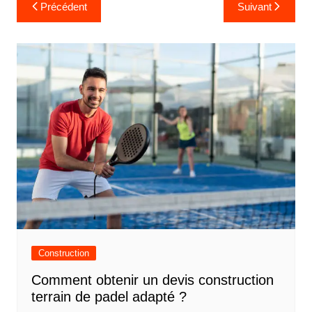
N
Précédent
Suivant
a
v
i
g
a
t
i
o
n
d
e
Construction
l
Comment obtenir un devis construction
’
terrain de padel adapté ?
a