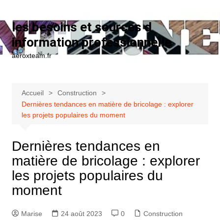
Aller au contenu
les besoins et sources d
information professionnelle
aeroxteam.fr
Accueil
Construction
Dernières tendances en matière de bricolage : explorer
les projets populaires du moment
Dernières tendances en
matière de bricolage : explorer
les projets populaires du
moment
Marise
24 août 2023
0
Construction