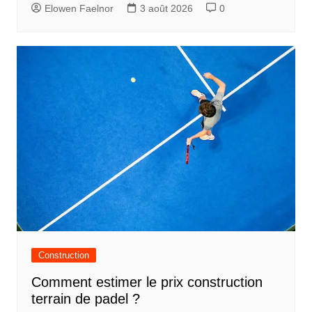
Elowen Faelnor
3 août 2026
0
r
t
i
c
l
e
Construction
Comment estimer le prix construction
terrain de padel ?