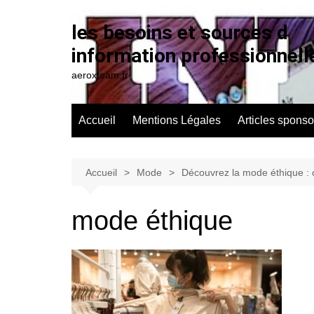
Aller
au
les besoins et sources d
contenu
information professionnell
aeroxteam.fr
Accueil
Mentions Légales
Articles sponso
Accueil
Mode
Découvrez la mode éthique : 
mode éthique