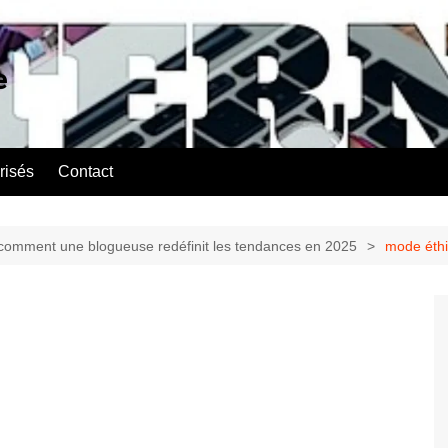
e
risés
Contact
comment une blogueuse redéfinit les tendances en 2025
mode éth