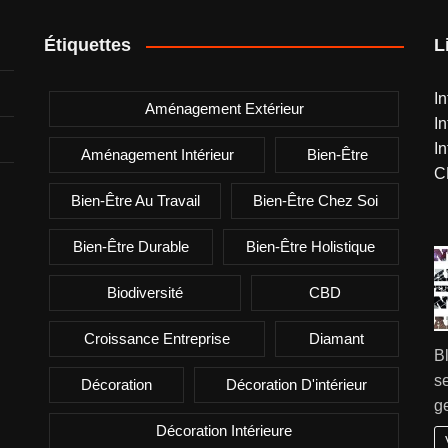
Étiquettes
L
I
Aménagement Extérieur
I
I
Aménagement Intérieur
Bien-Être
C
Bien-Être Au Travail
Bien-Être Chez Soi
Bien-Être Durable
Bien-Être Holistique
Biodiversité
CBD
Croissance Entreprise
Diamant
B
se
Décoration
Décoration D'intérieur
g
Décoration Intérieure