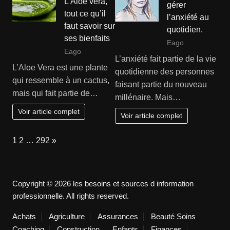
L’Aloe vera,
gérer
tout ce qu’il
l’anxiété au
faut savoir sur
quotidien.
ses bienfaits
Eago
Eago
L’anxiété fait partie de la vie
L’Aloe Vera est une plante
quotidienne des personnes
qui ressemble à un cactus,
faisant partie du nouveau
mais qui fait partie de…
millénaire. Mais…
Voir article complet
Voir article complet
Page:
Next
1
2
…
292
»
Copyright © 2026 les besoins et sources d information
professionnelle. All rights reserved.
Achats
Agriculture
Assurances
Beauté Soins
Coaching
Construction
Enfants
Finances