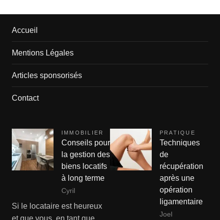
Accueil
Mentions Légales
Articles sponsorisés
Contact
IMMOBILIER
PRATIQUE
Conseils pour
Techniques
la gestion des
de
biens locatifs
récupération
à long terme
après une
opération
Cyril
ligamentaire
Si le locataire est heureux
Joel
et que vous, en tant que