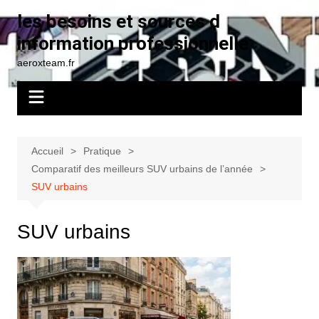
Aller
les besoins et sources d
au
information professionnelle
contenu
aeroxteam.fr
Accueil
Pratique
Comparatif des meilleurs SUV urbains de l’année
SUV urbains
SUV urbains