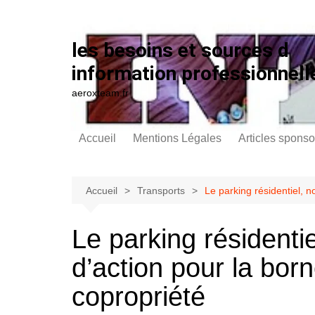
Aller au contenu
les besoins et sources d
information professionnell
aeroxteam.fr
Accueil
Mentions Légales
Articles sponso
Accueil
Transports
Le parking résidentiel, 
Le parking résidenti
d’action pour la bor
copropriété