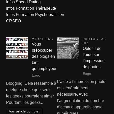
Infos Speed Dating
Infos Formation Thérapeute
Infos Formation Psychopraticien
CRSEO
MARKETING
PHOTOGRAP
HIE
Vous
Obtenir de
préoccuper
l’aide sur
des blogs en
l’impression
tant
de photos
qu’employeur
Eago
Eago
L’aide à l’impression photo
Blogging. Cela ressemble à
est généralement
quelque chose que seuls
nécessaire. Avec
les geeks pourraient aimer.
l’augmentation du nombre
Pourtant, les geeks…
d’achat d’appareils photo
Voir article complet
numériques,…