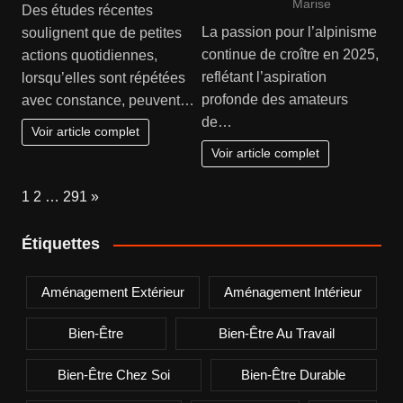
Marise
Des études récentes
La passion pour l’alpinisme
soulignent que de petites
continue de croître en 2025,
actions quotidiennes,
reflétant l’aspiration
lorsqu’elles sont répétées
profonde des amateurs
avec constance, peuvent…
de…
Voir article complet
Voir article complet
Page:
Next
1
2
…
291
»
Étiquettes
Aménagement Extérieur
Aménagement Intérieur
Bien-Être
Bien-Être Au Travail
Bien-Être Chez Soi
Bien-Être Durable