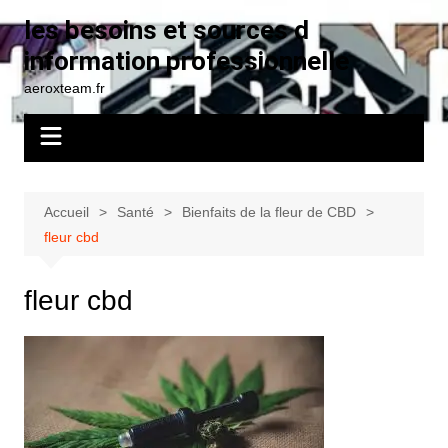
Aller
les besoins et sources d
au
information professionnelle
contenu
aeroxteam.fr
Accueil
Santé
Bienfaits de la fleur de CBD
fleur cbd
fleur cbd