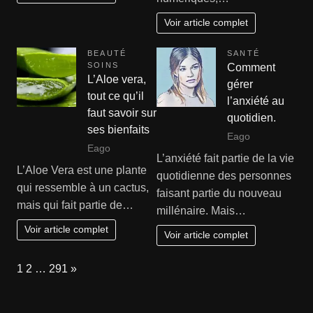
Voir article complet
BEAUTÉ
SANTÉ
SOINS
Comment
L’Aloe vera,
gérer
tout ce qu’il
l’anxiété au
faut savoir sur
quotidien.
ses bienfaits
Eago
Eago
L’anxiété fait partie de la vie
L’Aloe Vera est une plante
quotidienne des personnes
qui ressemble à un cactus,
faisant partie du nouveau
mais qui fait partie de…
millénaire. Mais…
Voir article complet
Voir article complet
Page:
Next
1
2
…
291
»