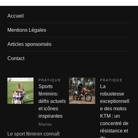
Accueil
Mentions Légales
Articles sponsorisés
Contact
PRATIQUE
PRATIQUE
Sports
La
féminins:
robustesse
défis actuels
exceptionnell
et icônes
e des motos
inspirantes
KTM : un
concentré de
Marise
résistance et
Le sport féminin connaît