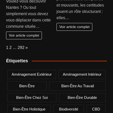
Voulez-vous découvrir
et mouvants, les certitudes
Nantes ? Ou tout
jouent un rôle structurant :
simplement vous devez
elles…
vous déplacer dans cette
commune située…
Voir article complet
Voir article complet
Page:
Next
1
2
…
292
»
Étiquettes
Aménagement Extérieur
Aménagement Intérieur
Bien-Être
Bien-Être Au Travail
Bien-Être Chez Soi
Bien-Être Durable
Bien-Être Holistique
Biodiversité
CBD