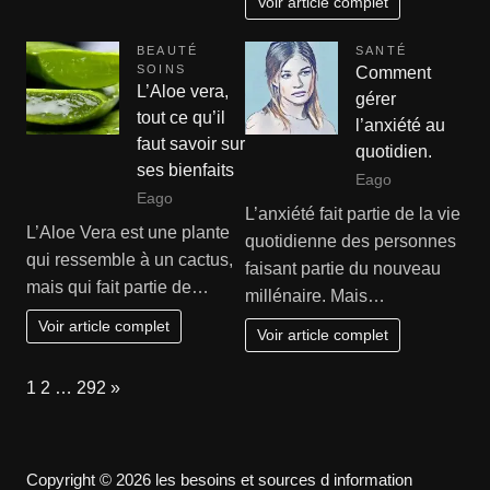
Voir article complet
BEAUTÉ
SANTÉ
SOINS
Comment
L’Aloe vera,
gérer
tout ce qu’il
l’anxiété au
faut savoir sur
quotidien.
ses bienfaits
Eago
Eago
L’anxiété fait partie de la vie
L’Aloe Vera est une plante
quotidienne des personnes
qui ressemble à un cactus,
faisant partie du nouveau
mais qui fait partie de…
millénaire. Mais…
Voir article complet
Voir article complet
Page:
Next
1
2
…
292
»
Copyright © 2026 les besoins et sources d information