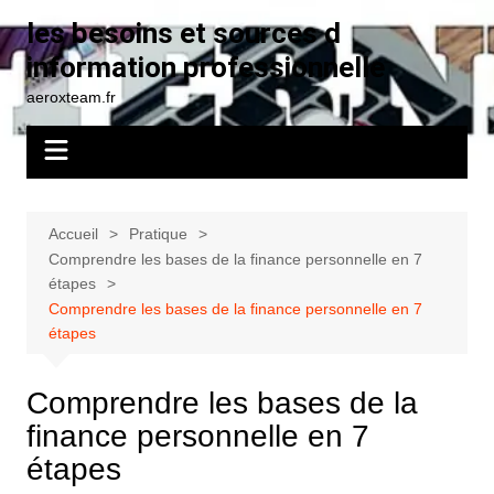
Aller
les besoins et sources d
au
information professionnelle
contenu
aeroxteam.fr
Accueil
Pratique
Comprendre les bases de la finance personnelle en 7
étapes
Comprendre les bases de la finance personnelle en 7
étapes
Comprendre les bases de la
finance personnelle en 7
étapes