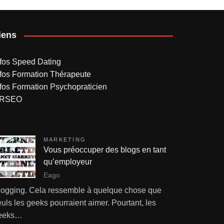
iens
nfos Speed Dating
nfos Formation Thérapeute
nfos Formation Psychopraticien
RSEO
MARKETING
Vous préoccuper des blogs en tant
qu’employeur
Eago
logging. Cela ressemble à quelque chose que
uls les geeks pourraient aimer. Pourtant, les
eeks…