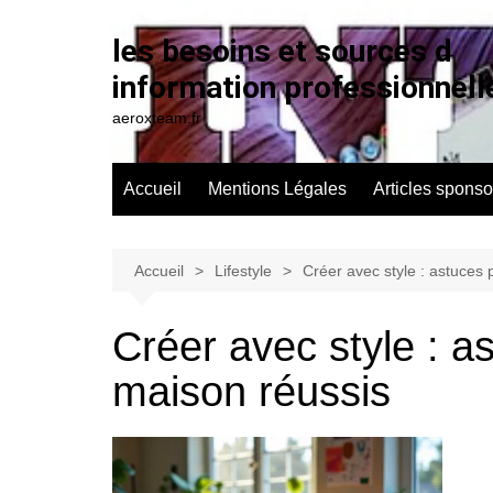
Aller
au
les besoins et sources d
contenu
information professionnell
aeroxteam.fr
Accueil
Mentions Légales
Articles sponso
Accueil
Lifestyle
Créer avec style : astuces 
Créer avec style : a
maison réussis