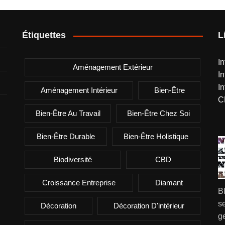
Étiquettes
L
I
Aménagement Extérieur
I
I
Aménagement Intérieur
Bien-Être
C
Bien-Être Au Travail
Bien-Être Chez Soi
Bien-Être Durable
Bien-Être Holistique
Biodiversité
CBD
Croissance Entreprise
Diamant
B
se
Décoration
Décoration D'intérieur
g