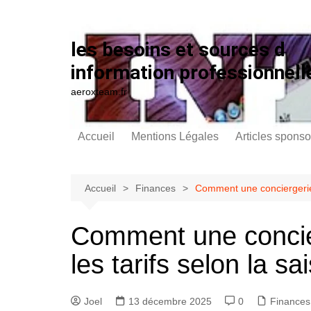
Aller au contenu
les besoins et sources d
information professionnell
aeroxteam.fr
Accueil
Mentions Légales
Articles sponso
Accueil
Finances
Comment une conciergerie A
Comment une concier
les tarifs selon la sa
Joel
13 décembre 2025
0
Finances