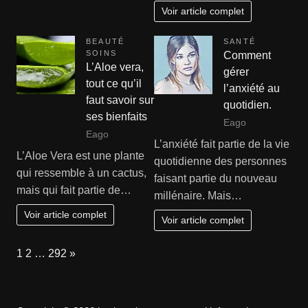
Voir article complet
BEAUTÉ
SANTÉ
SOINS
Comment
L’Aloe vera,
gérer
tout ce qu’il
l’anxiété au
faut savoir sur
quotidien.
ses bienfaits
Eago
Eago
L’anxiété fait partie de la vie
L’Aloe Vera est une plante
quotidienne des personnes
qui ressemble à un cactus,
faisant partie du nouveau
mais qui fait partie de…
millénaire. Mais…
Voir article complet
Voir article complet
Page:
Next
1
2
…
292
»