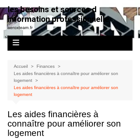
Aller
les besoins et sources d
au
information professionnelle
contenu
aeroxteam.fr
Accueil
Finances
Les aides financières à connaître pour améliorer son
logement
Les aides financières à connaître pour améliorer son
logement
Les aides financières à
connaître pour améliorer son
logement