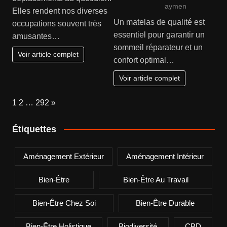
aymen
Elles rendent nos diverses
Un matelas de qualité est
occupations souvent très
essentiel pour garantir un
amusantes…
sommeil réparateur et un
Voir article complet
confort optimal…
Voir article complet
Page:
Next
1
2
…
292
»
Étiquettes
Aménagement Extérieur
Aménagement Intérieur
Bien-Être
Bien-Être Au Travail
Bien-Être Chez Soi
Bien-Être Durable
Bien-Être Holistique
Biodiversité
CBD