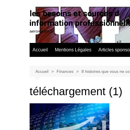
Aller
au
les besoins et sources d
contenu
information professionnell
aeroxteam.fr
Accueil
Mentions Légales
Articles sponso
Accueil
Finances
8 histoires que vous ne co
téléchargement (1)