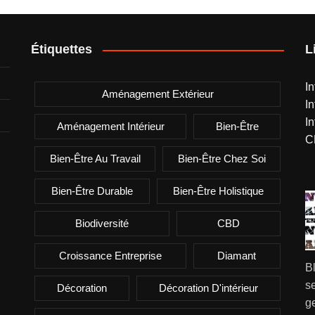
Étiquettes
L
I
Aménagement Extérieur
I
I
Aménagement Intérieur
Bien-Être
C
Bien-Être Au Travail
Bien-Être Chez Soi
Bien-Être Durable
Bien-Être Holistique
Biodiversité
CBD
Croissance Entreprise
Diamant
B
se
Décoration
Décoration D'intérieur
g