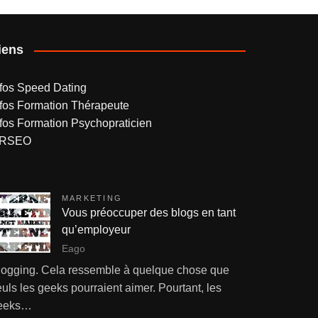
iens
nfos Speed Dating
nfos Formation Thérapeute
nfos Formation Psychopraticien
RSEO
MARKETING
Vous préoccuper des blogs en tant
qu’employeur
Eago
logging. Cela ressemble à quelque chose que
uls les geeks pourraient aimer. Pourtant, les
eeks…