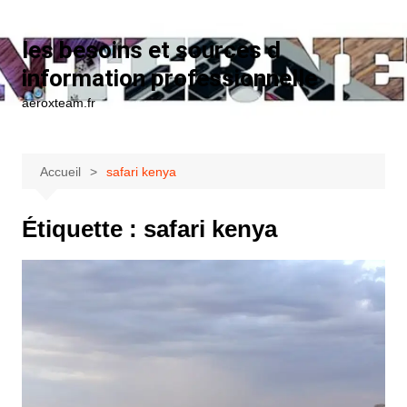
Aller au contenu
les besoins et sources d
information professionnelle
aeroxteam.fr
Accueil
safari kenya
Étiquette :
safari kenya