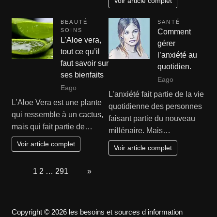
Voir article complet
BEAUTÉ
SANTÉ
SOINS
Comment
L’Aloe vera,
gérer
tout ce qu’il
l’anxiété au
faut savoir sur
quotidien.
ses bienfaits
Eago
Eago
L’anxiété fait partie de la vie
L’Aloe Vera est une plante
quotidienne des personnes
qui ressemble à un cactus,
faisant partie du nouveau
mais qui fait partie de…
millénaire. Mais…
Voir article complet
Voir article complet
Page:
1
2
…
291
Next
»
Copyright © 2026 les besoins et sources d information