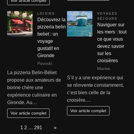
Voir article complet
LOISIRS
VOYAGES
SÉJOURS
Découvrez la
Naviguer sur
pizzeria belin
les mers : tout
beliet : un
ce que vous
voyage
devez savoir
gustatif en
sur les
Gironde
croisières
Povoski
Marise
La pizzeria Belin-Béliet
S’il y a une expérience qui
propose aux amateurs de
se réinvente constamment,
bonne chère une
c’est bien celle de la
expérience culinaire en
croisière.…
Gironde. Au…
Voir article complet
Voir article complet
Page:
1
2
…
291
Next
»