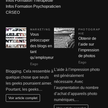
Infos Formation Thérapeute
Infos Formation Psychopraticien
CRSEO
MARKETING
PHOTOGRAP
HIE
Vous
Obtenir de
préoccuper
l’aide sur
des blogs en
l’impression
tant
de photos
qu’employeur
Eago
Eago
L’aide à l’impression photo
Blogging. Cela ressemble à
est généralement
quelque chose que seuls
nécessaire. Avec
les geeks pourraient aimer.
l’augmentation du nombre
Pourtant, les geeks…
d’achat d’appareils photo
Voir article complet
numériques,…