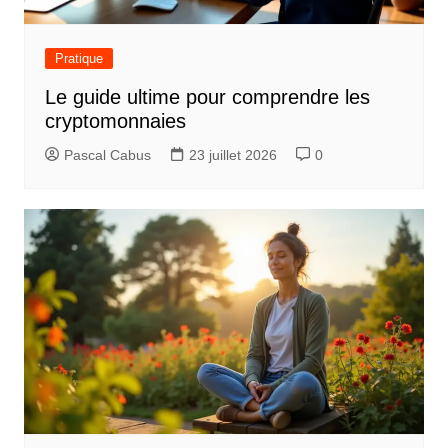
n
d
Pratique
e
Le guide ultime pour comprendre les
l
cryptomonnaies
’
Pascal Cabus
23 juillet 2026
0
a
r
t
i
c
l
e