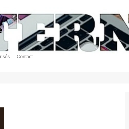
e
risés
Contact