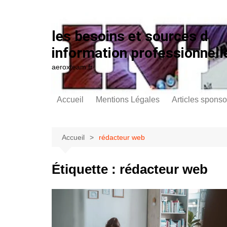
Aller au contenu
les besoins et sources d
information professionnell
aeroxteam.fr
Accueil
Mentions Légales
Articles sponso
Accueil
rédacteur web
Étiquette :
rédacteur web