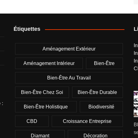
Étiquettes
L
I
Aménagement Extérieur
I
I
Aménagement Intérieur
Bien-Être
C
Bien-Être Au Travail
Bien-Être Chez Soi
Bien-Être Durable
 :
Bien-Être Holistique
Biodiversité
CBD
Croissance Entreprise
B
se
Diamant
Décoration