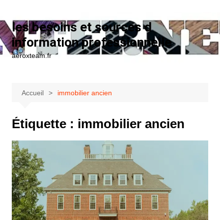
Aller au contenu
les besoins et sources d
information professionnelle
aeroxteam.fr
Accueil
immobilier ancien
Étiquette :
immobilier ancien