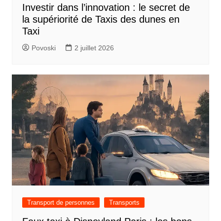
Investir dans l’innovation : le secret de
l
la supériorité de Taxis des dunes en
’
Taxi
a
Povoski
2 juillet 2026
r
t
i
c
l
e
Transport de personnes
Transports