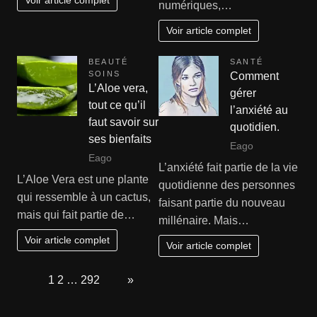
numériques,…
Voir article complet
BEAUTÉ
SANTÉ
SOINS
Comment
L’Aloe vera,
gérer
tout ce qu’il
l’anxiété au
faut savoir sur
quotidien.
ses bienfaits
Eago
Eago
L’anxiété fait partie de la vie
L’Aloe Vera est une plante
quotidienne des personnes
qui ressemble à un cactus,
faisant partie du nouveau
mais qui fait partie de…
millénaire. Mais…
Voir article complet
Voir article complet
Page:
1
2
…
292
Next
»