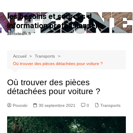
Aller au contenu
les besoins et sources d
information professionnelle
aeroxteam.fr
Accueil
Transports
Où trouver des pièces détachées pour voiture ?
Où trouver des pièces
détachées pour voiture ?
Povoski
30 septembre 2021
0
Transports