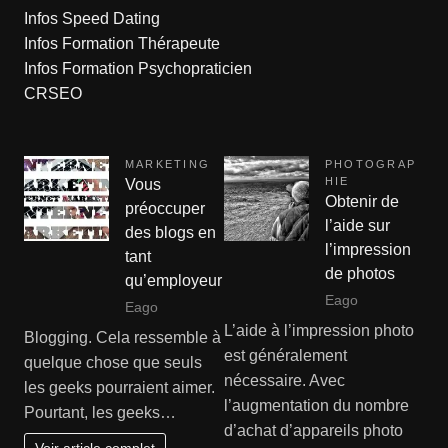
Infos Speed Dating
Infos Formation Thérapeute
Infos Formation Psychopraticien
CRSEO
MARKETING
PHOTOGRAP
HIE
Vous
Obtenir de
préoccuper
l’aide sur
des blogs en
l’impression
tant
de photos
qu’employeur
Eago
Eago
L’aide à l’impression photo
Blogging. Cela ressemble à
est généralement
quelque chose que seuls
nécessaire. Avec
les geeks pourraient aimer.
l’augmentation du nombre
Pourtant, les geeks…
d’achat d’appareils photo
Voir article complet