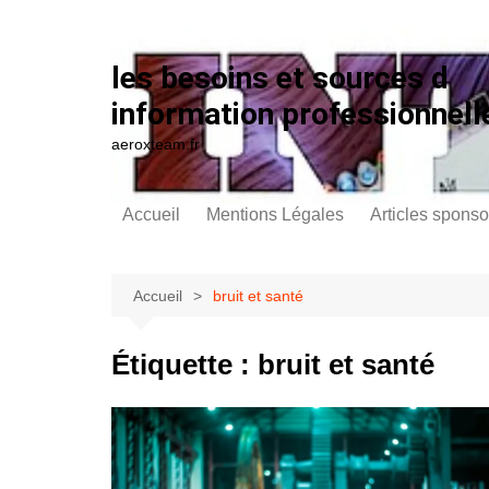
Aller au contenu
les besoins et sources d
information professionnell
aeroxteam.fr
Accueil
Mentions Légales
Articles sponso
Accueil
bruit et santé
Étiquette :
bruit et santé