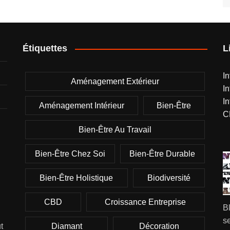
Étiquettes
L
I
Aménagement Extérieur
I
I
Aménagement Intérieur
Bien-Être
C
Bien-Être Au Travail
Bien-Être Chez Soi
Bien-Être Durable
Bien-Être Holistique
Biodiversité
CBD
Croissance Entreprise
B
se
Diamant
Décoration
t