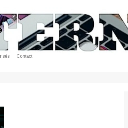
e
risés
Contact