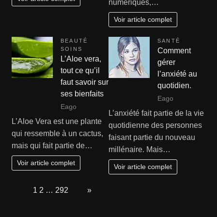
numériques,…
Voir article complet
BEAUTÉ
SANTÉ
SOINS
Comment
L’Aloe vera,
gérer
tout ce qu’il
l’anxiété au
faut savoir sur
quotidien.
ses bienfaits
Eago
Eago
L’anxiété fait partie de la vie
L’Aloe Vera est une plante
quotidienne des personnes
qui ressemble à un cactus,
faisant partie du nouveau
mais qui fait partie de…
millénaire. Mais…
Voir article complet
Voir article complet
Page:
1
2
…
292
Next
»