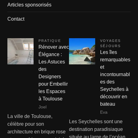
Articles sponsorisés
Contact
PRATIQUE
VOYAGES
SÉJOURS
Rénover avec
Les îles
Élégance :
remarquables
Les Astuces
et
des
incontournabl
Designers
es des
pour Embellir
Seychelles à
les Espaces
découvrir en
à Toulouse
bateau
Joel
Eva
La ville de Toulouse,
Les Seychelles sont une
célèbre pour son
destination paradisiaque
architecture en brique rose
située au large de l’océan