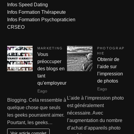
Infos Speed Dating
Infos Formation Thérapeute
Infos Formation Psychopraticien
CRSEO
MARKETING
PHOTOGRAP
HIE
Vous
Obtenir de
préoccuper
l’aide sur
des blogs en
l’impression
tant
de photos
qu’employeur
Eago
Eago
L’aide à l’impression photo
Blogging. Cela ressemble à
est généralement
quelque chose que seuls
nécessaire. Avec
les geeks pourraient aimer.
l’augmentation du nombre
Pourtant, les geeks…
d’achat d’appareils photo
Voir article complet