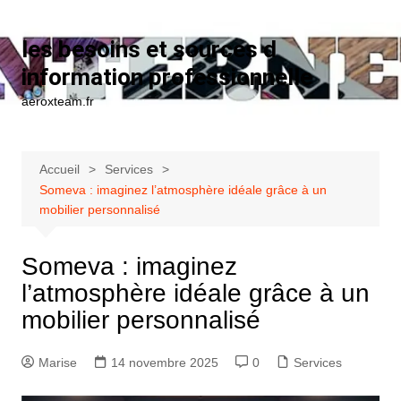
Aller au contenu
les besoins et sources d
information professionnelle
aeroxteam.fr
Accueil
Services
Someva : imaginez l’atmosphère idéale grâce à un
mobilier personnalisé
Someva : imaginez
l’atmosphère idéale grâce à un
mobilier personnalisé
Marise
14 novembre 2025
0
Services