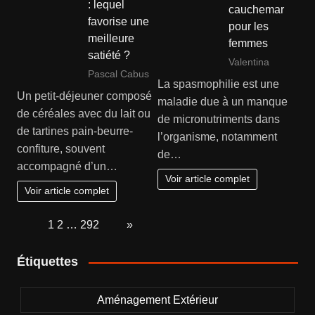
: lequel
cauchemar
favorise une
pour les
meilleure
femmes
satiété ?
Valentina
Pascal Cabus
La spasmophilie est une
Un petit-déjeuner composé
maladie due à un manque
de céréales avec du lait ou
de micronutriments dans
de tartines pain-beurre-
l’organisme, notamment
confiture, souvent
de…
accompagné d’un…
Voir article complet
Voir article complet
Page:
1
2
…
292
Next
»
Étiquettes
Aménagement Extérieur