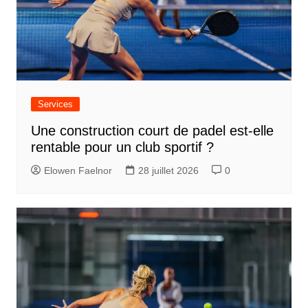
i
o
n
d
e
Services
l
Une construction court de padel est-elle
’
rentable pour un club sportif ?
a
Elowen Faelnor
28 juillet 2026
0
r
t
i
c
l
e