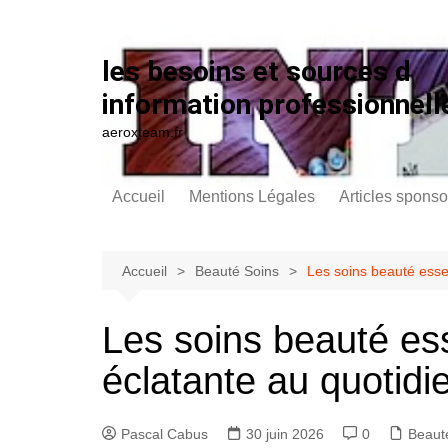
Aller au contenu
les besoins et sources d
information professionnell
aeroxteam.fr
Accueil
Mentions Légales
Articles sponso
Accueil
Beauté Soins
Les soins beauté esse
Les soins beauté es
éclatante au quotidi
Pascal Cabus
30 juin 2026
0
Beaut