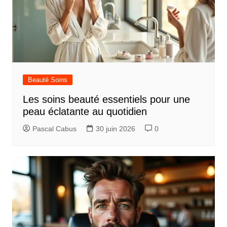
t
i
o
n
d
Beauté Soins
e
Les soins beauté essentiels pour une
l
peau éclatante au quotidien
’
Pascal Cabus
30 juin 2026
0
a
r
t
i
c
l