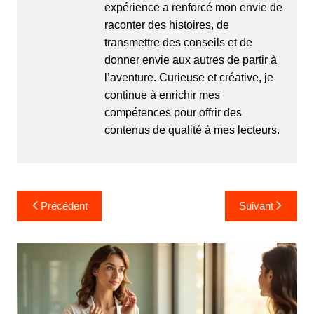
expérience a renforcé mon envie de
raconter des histoires, de
transmettre des conseils et de
donner envie aux autres de partir à
l’aventure. Curieuse et créative, je
continue à enrichir mes
compétences pour offrir des
contenus de qualité à mes lecteurs.
N
Précédent
Suivant
a
v
i
g
a