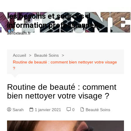
Aller au contenu
les besoins et sources d
information professionnelle
aeroxteam.fr
Accueil
Beauté Soins
Routine de beauté : comment bien nettoyer votre visage
?
Routine de beauté : comment
bien nettoyer votre visage ?
Sarah
1 janvier 2021
0
Beauté Soins