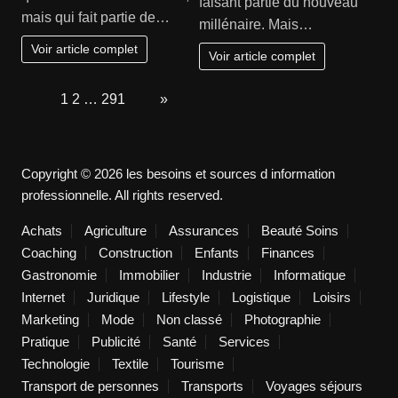
faisant partie du nouveau
mais qui fait partie de…
millénaire. Mais…
Voir article complet
Voir article complet
Page:
1
2
…
291
Next
»
Copyright © 2026 les besoins et sources d information
professionnelle. All rights reserved.
Achats
Agriculture
Assurances
Beauté Soins
Coaching
Construction
Enfants
Finances
Gastronomie
Immobilier
Industrie
Informatique
Internet
Juridique
Lifestyle
Logistique
Loisirs
Marketing
Mode
Non classé
Photographie
Pratique
Publicité
Santé
Services
Technologie
Textile
Tourisme
Transport de personnes
Transports
Voyages séjours