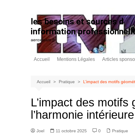
Aller au contenu
les besoins et sources d
information professionnell
aeroxteam.fr
Accueil
Mentions Légales
Articles sponso
Accueil
Pratique
L’impact des motifs géomét
L’impact des motifs
l’harmonie intérieure
Joel
11 octobre 2025
0
Pratique