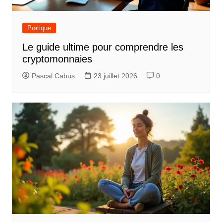
n
d
Pratique
e
Le guide ultime pour comprendre les
l
cryptomonnaies
’
Pascal Cabus
23 juillet 2026
0
a
r
t
i
c
l
e