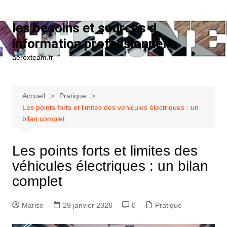
Aller au contenu
les besoins et sources d
information professionnelle
aeroxteam.fr
Accueil
Pratique
Les points forts et limites des véhicules électriques : un
bilan complet
Les points forts et limites des
véhicules électriques : un bilan
complet
Marise
29 janvier 2026
0
Pratique