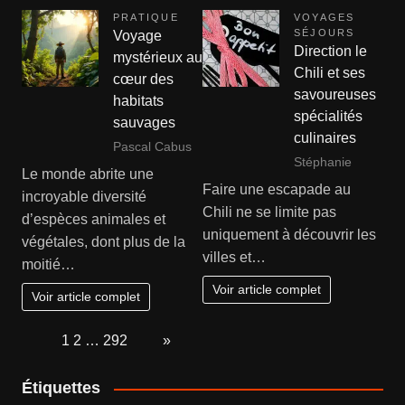
PRATIQUE
VOYAGES
SÉJOURS
Voyage
Direction le
mystérieux au
Chili et ses
cœur des
savoureuses
habitats
spécialités
sauvages
culinaires
Pascal Cabus
Stéphanie
Le monde abrite une
Faire une escapade au
incroyable diversité
Chili ne se limite pas
d’espèces animales et
uniquement à découvrir les
végétales, dont plus de la
villes et…
moitié…
Voir article complet
Voir article complet
Page:
1
2
…
292
Next
»
Étiquettes