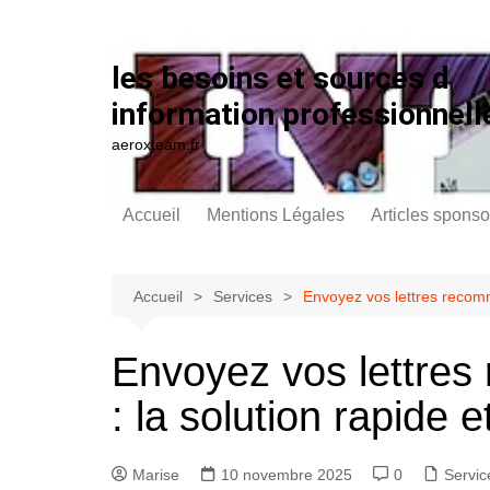
Aller au contenu
les besoins et sources d
information professionnell
aeroxteam.fr
Accueil
Mentions Légales
Articles sponso
Accueil
Services
Envoyez vos lettres recomma
Envoyez vos lettres
: la solution rapide e
Marise
10 novembre 2025
0
Servic