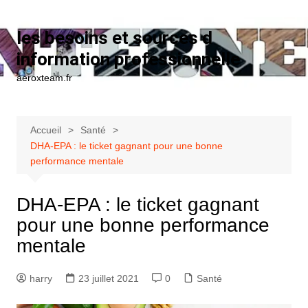
Aller au contenu
les besoins et sources d
information professionnelle
aeroxteam.fr
Accueil
Santé
DHA-EPA : le ticket gagnant pour une bonne
performance mentale
DHA-EPA : le ticket gagnant
pour une bonne performance
mentale
harry
23 juillet 2021
0
Santé