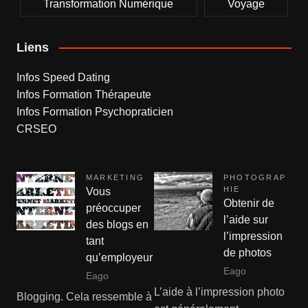
Transformation Numérique
Voyage
Liens
Infos Speed Dating
Infos Formation Thérapeute
Infos Formation Psychopraticien
CRSEO
MARKETING
PHOTOGRAP
HIE
Vous
Obtenir de
préoccuper
l’aide sur
des blogs en
l’impression
tant
de photos
qu’employeur
Eago
Eago
L’aide à l’impression photo
Blogging. Cela ressemble à