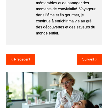
mémorables et de partager des
moments de convivialité. Voyageur
dans l’âme et fin gourmet, je
continue à enrichir ma vie au gré
des découvertes et des saveurs du
monde entier.
N
Précédent
Suivant
a
v
i
g
a
t