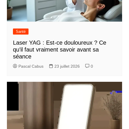
i
o
n
d
Santé
e
Laser YAG : Est-ce douloureux ? Ce
l
qu’il faut vraiment savoir avant sa
’
séance
a
Pascal Cabus
23 juillet 2026
0
r
t
i
c
l
e