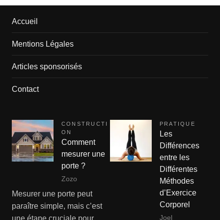
Accueil
Mentions Légales
Articles sponsorisés
Contact
CONSTRUCTI
PRATIQUE
ON
Les
Comment
Différences
mesurer une
entre les
porte ?
Différentes
Zozo
Méthodes
d’Exercice
Mesurer une porte peut
Corporel
paraître simple, mais c’est
Joel
une étape cruciale pour