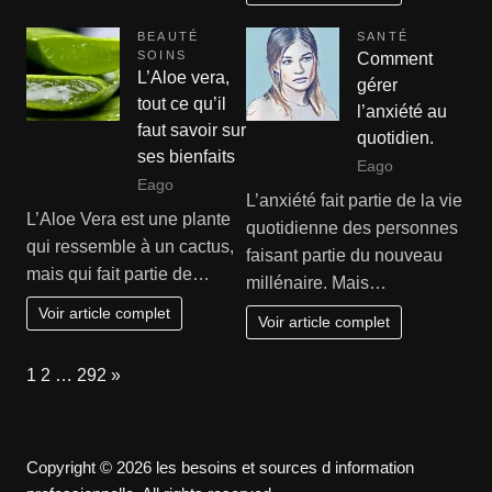
BEAUTÉ
SANTÉ
SOINS
Comment
L’Aloe vera,
gérer
tout ce qu’il
l’anxiété au
faut savoir sur
quotidien.
ses bienfaits
Eago
Eago
L’anxiété fait partie de la vie
L’Aloe Vera est une plante
quotidienne des personnes
qui ressemble à un cactus,
faisant partie du nouveau
mais qui fait partie de…
millénaire. Mais…
Voir article complet
Voir article complet
Page:
Next
1
2
…
292
»
Copyright © 2026 les besoins et sources d information