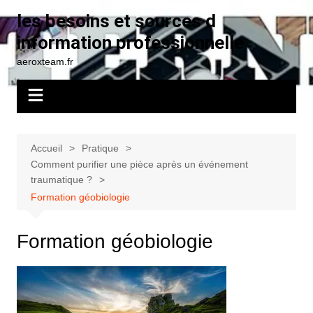
Aller
les besoins et sources d
au
information professionnelle
contenu
aeroxteam.fr
Accueil
Pratique
Comment purifier une pièce après un événement
traumatique ?
Formation géobiologie
Formation géobiologie