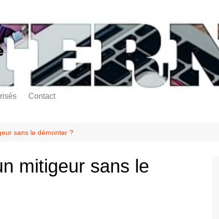
e
risés
Contact
geur sans le démonter ?
n mitigeur sans le
e