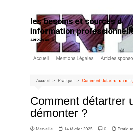
Aller au contenu
les besoins et sources d
information professionnell
aeroxteam.fr
Accueil
Mentions Légales
Articles sponso
Accueil
Pratique
Comment détartrer un miti
Comment détartrer u
démonter ?
Merveille
14 février 2025
0
Pratiqu