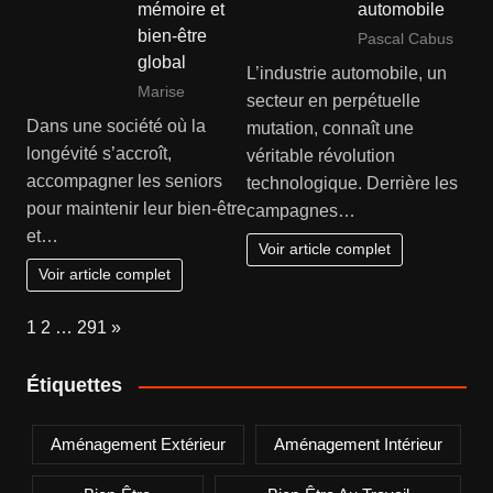
mémoire et
automobile
bien-être
Pascal Cabus
global
L’industrie automobile, un
Marise
secteur en perpétuelle
Dans une société où la
mutation, connaît une
longévité s’accroît,
véritable révolution
accompagner les seniors
technologique. Derrière les
pour maintenir leur bien-être
campagnes…
et…
Voir article complet
Voir article complet
Page:
Next
1
2
…
291
»
Étiquettes
Aménagement Extérieur
Aménagement Intérieur