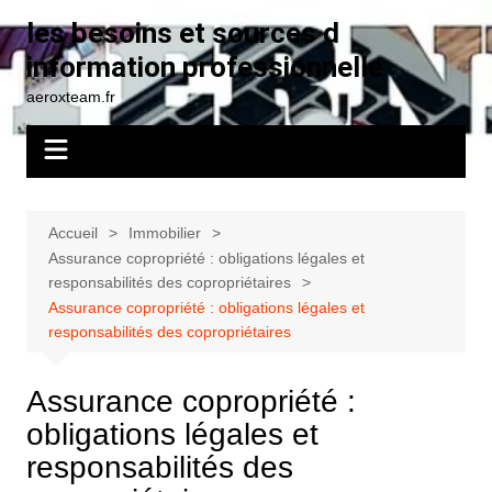
Aller
les besoins et sources d
au
information professionnelle
contenu
aeroxteam.fr
Accueil
Immobilier
Assurance copropriété : obligations légales et
responsabilités des copropriétaires
Assurance copropriété : obligations légales et
responsabilités des copropriétaires
Assurance copropriété :
obligations légales et
responsabilités des