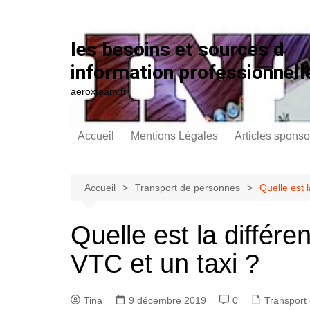
Aller au contenu
les besoins et sources d
information professionnell
aeroxteam.fr
Accueil
Mentions Légales
Articles sponso
Accueil
Transport de personnes
Quelle est 
Quelle est la différe
VTC et un taxi ?
Tina
9 décembre 2019
0
Transport