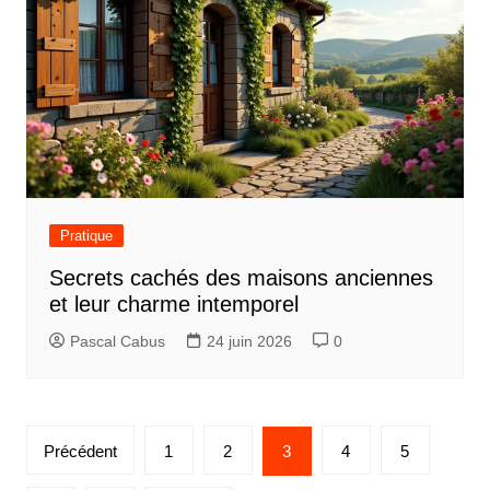
Pratique
Secrets cachés des maisons anciennes
et leur charme intemporel
Pascal Cabus
24 juin 2026
0
P
Précédent
1
2
3
4
5
a