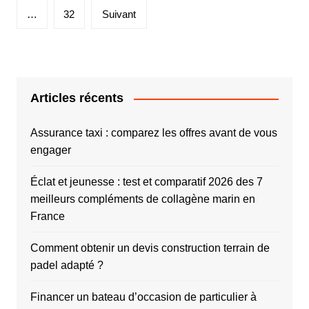
g
…
32
Suivant
i
n
a
t
Articles récents
i
Assurance taxi : comparez les offres avant de vous
o
engager
n
d
Éclat et jeunesse : test et comparatif 2026 des 7
meilleurs compléments de collagène marin en
e
France
s
p
Comment obtenir un devis construction terrain de
u
padel adapté ?
b
Financer un bateau d’occasion de particulier à