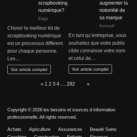
scrapbooking
augmenter la
numérique?
notoriété de
sa marque
Eago
fconsult
Choisir le meilleur kit de
En tant qu’entreprise, vous
scrapbooking numérique
souhaitez que votre public
est un processus différent
cible connaisse votre nom
pour chaque personne.
et celui de…
Les…
Voir article complet
Voir article complet
Page:
Previous
«
1
2
3
4
…
292
Next
»
Copyright © 2026 les besoins et sources d information
professionnelle. All rights reserved.
Achats
Agriculture
Assurances
Beauté Soins
Coaching
Construction
Enfants
Finances