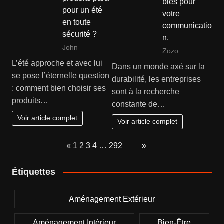
bles pour
pour un été
votre
en toute
communicatio
sécurité ?
n.
John
Zozo
L’été approche et avec lui
Dans un monde axé sur la
se pose l’éternelle question
durabilité, les entreprises
: comment bien choisir ses
sont à la recherche
produits…
constante de…
Voir article complet
Voir article complet
Page:
Previous
«
1
2
3
4
…
292
Next
»
Étiquettes
Aménagement Extérieur
Aménagement Intérieur
Bien-Être