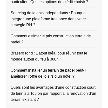
l
particulier : Quelles options de crédit choisir ?
i
Sourcing de talents indépendants : Pourquoi
c
intégrer une plateforme freelance dans votre
a
stratégie RH ?
t
Comment estimer le prix construction terrain de
i
padel ?
o
n
Brasero rond : L’atout idéal pour réunir tout le
s
monde autour du feu à 360°
Comment installer un terrain de padel peut-il
améliorer l’offre de loisirs d’un hôtel ?
Quels sont les avantages d’une construction court
de tennis à Toulon par rapport à la rénovation d’un
terrain existant ?