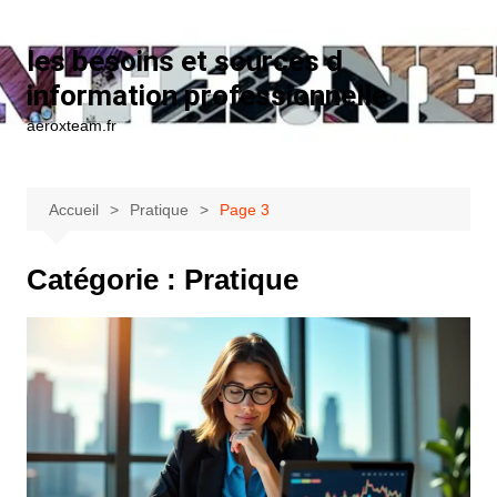
Aller au contenu
les besoins et sources d
information professionnelle
aeroxteam.fr
Accueil
Pratique
Page 3
Catégorie :
Pratique