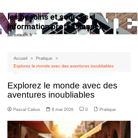
Aller au contenu
les besoins et sources d
information professionnelle
aeroxteam.fr
Accueil
Pratique
Explorez le monde avec des aventures inoubliables
Explorez le monde avec des
aventures inoubliables
Pascal Cabus
8 mai 2026
0
Pratique