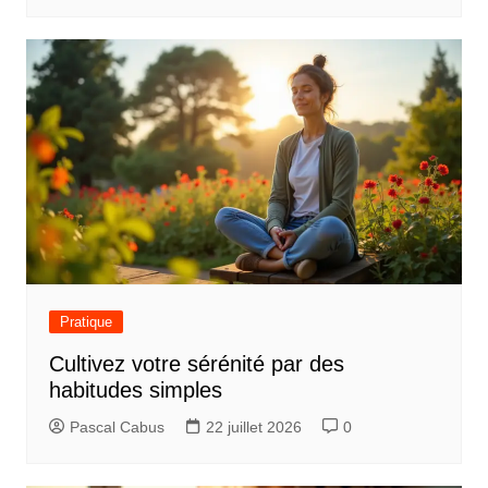
a
r
t
i
c
l
e
Pratique
Cultivez votre sérénité par des
habitudes simples
Pascal Cabus
22 juillet 2026
0