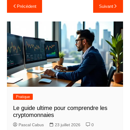
N
Précédent
Suivant
a
v
i
g
a
t
i
o
n
d
Pratique
e
Le guide ultime pour comprendre les
l
cryptomonnaies
’
Pascal Cabus
23 juillet 2026
0