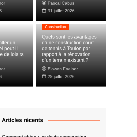
nor
Pascal Cabus
6
31 juillet 2026
Construction
Quels sont les avantages
ller un
d’une construction court
l peut-il
de tennis à Toulon par
re de loisirs
rapport à la rénovation
d’un terrain existant ?
nor
Elowen Faelnor
6
29 juillet 2026
Articles récents