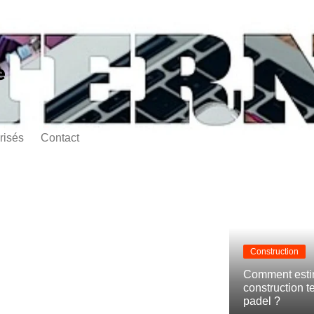
e
risés
Contact
Construction
Comment estim
construction t
padel ?