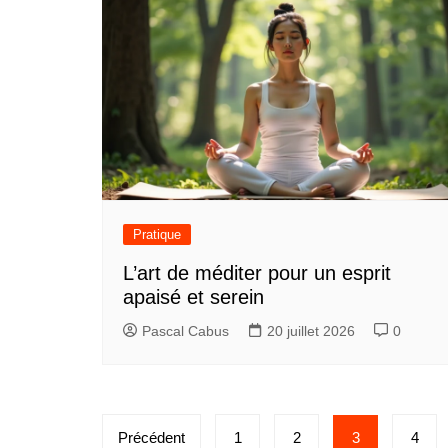
Pratique
L’art de méditer pour un esprit
apaisé et serein
Pascal Cabus
20 juillet 2026
0
P
Précédent
1
2
3
4