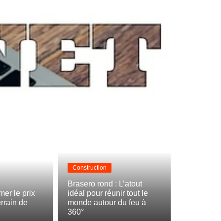
Construction
Brasero rond : L’atout
er le prix
idéal pour réunir tout le
errain de
monde autour du feu à
360°