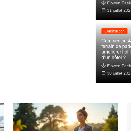
Elowen Fael
31 juillet 202
Construction
Comment insta
terrain de pade
améliorer l’off
d’un hôtel ?
Elowen Fael
30 juillet 202