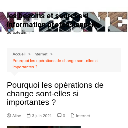
Aller au contenu
les besoins et sources d
information professionnelle
aeroxteam.fr
Accueil
Internet
Pourquoi les opérations de change sont-elles si
importantes ?
Pourquoi les opérations de
change sont-elles si
importantes ?
Aline
3 juin 2021
0
Internet