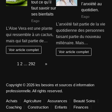
tout ce qu’il
l’anxiété au
faut savoir sur
quotidien.
ses bienfaits
Eago
Eago
L’anxiété fait partie de la vie
L’Aloe Vera est une plante
quotidienne des personnes
qui ressemble à un cactus,
faisant partie du nouveau
mais qui fait partie de…
millénaire. Mais…
Voir article complet
Voir article complet
Page:
1
2
…
292
Next
»
Copyright © 2026 les besoins et sources d information
professionnelle. All rights reserved.
Achats
Agriculture
Assurances
Beauté Soins
Coaching
Construction
Enfants
Finances