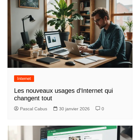
r
t
i
c
l
e
Internet
Les nouveaux usages d’Internet qui
changent tout
Pascal Cabus
30 janvier 2026
0