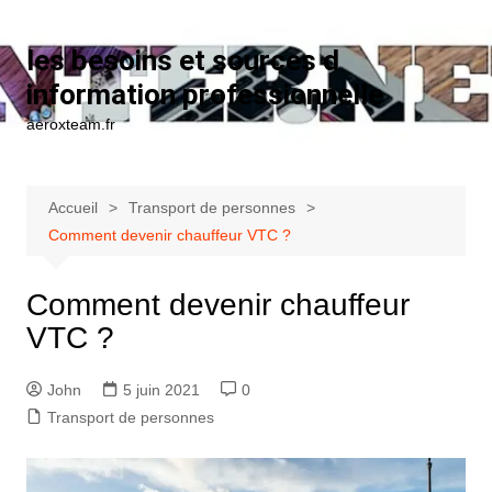
Aller au contenu
les besoins et sources d
information professionnelle
aeroxteam.fr
Accueil
Transport de personnes
Comment devenir chauffeur VTC ?
Comment devenir chauffeur
VTC ?
John
5 juin 2021
0
Transport de personnes