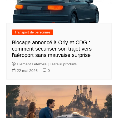
i
o
n
d
Transport de personnes
e
Blocage annoncé à Orly et CDG :
l
comment sécuriser son trajet vers
’
l’aéroport sans mauvaise surprise
a
Clément Lefebvre | Testeur produits
r
22 mai 2026
0
t
i
c
l
e