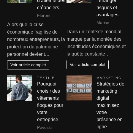
d’atteinte des
l’étranger:
créanciers
risques et
avantages
Florent
Marise
Alors que la crise
Dans un contexte mondial
économique fragilise de
marqué par la montée des
nombreux entrepreneurs, la
incertitudes économiques et
protection du patrimoine
la quête constante…
personnel devient…
Voir article complet
Voir article complet
TEXTILE
MARKETING
Pourquoi
Stratégies de
choisir des
marketing
vêtements
digital :
floqués pour
maximisez
votre
votre
entreprise
présence en
ligne
Povoski