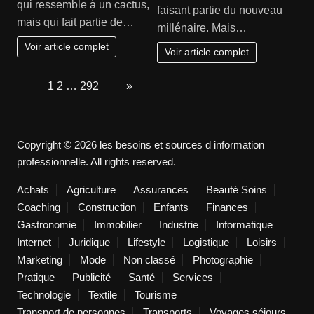
qui ressemble à un cactus,
faisant partie du nouveau
mais qui fait partie de…
millénaire. Mais…
Voir article complet
Voir article complet
Page:
1
2
…
292
Next
»
Copyright © 2026 les besoins et sources d information
professionnelle. All rights reserved.
Achats
Agriculture
Assurances
Beauté Soins
Coaching
Construction
Enfants
Finances
Gastronomie
Immobilier
Industrie
Informatique
Internet
Juridique
Lifestyle
Logistique
Loisirs
Marketing
Mode
Non classé
Photographie
Pratique
Publicité
Santé
Services
Technologie
Textile
Tourisme
Transport de personnes
Transports
Voyages séjours