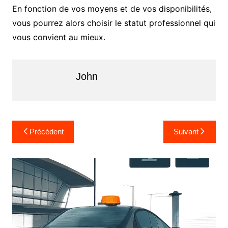
En fonction de vos moyens et de vos disponibilités,
vous pourrez alors choisir le statut professionnel qui
vous convient au mieux.
John
N
Précédent
Suivant
a
v
i
g
a
t