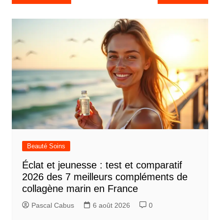
a
v
i
g
a
t
i
o
n
d
Beauté Soins
e
Éclat et jeunesse : test et comparatif
l
2026 des 7 meilleurs compléments de
’
collagène marin en France
a
Pascal Cabus
6 août 2026
0
r