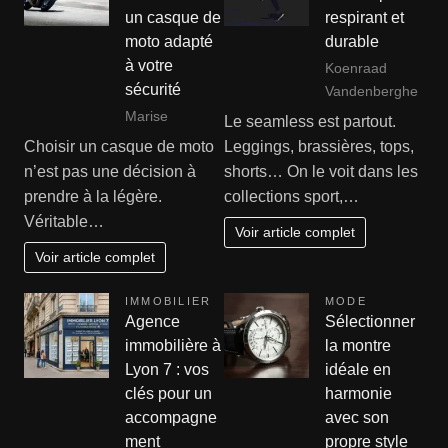
un casque de
respirant et
moto adapté
durable
à votre
Koenraad
sécurité
Vandenberghe
Marise
Le seamless est partout.
Choisir un casque de moto
Leggings, brassières, tops,
n’est pas une décision à
shorts… On le voit dans les
prendre à la légère.
collections sport,…
Véritable…
Voir article complet
Voir article complet
IMMOBILIER
MODE
Agence
Sélectionner
immobilière à
la montre
Lyon 7 : vos
idéale en
clés pour un
harmonie
accompagne
avec son
ment
propre style