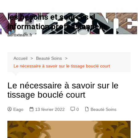
Aller au contenu
les besoins et sources d
information professionnelle
aeroxteam.fr
Accueil
Beauté Soins
Le nécessaire à savoir sur le tissage bouclé court
Le nécessaire à savoir sur le
tissage bouclé court
Eago
13 février 2022
0
Beauté Soins