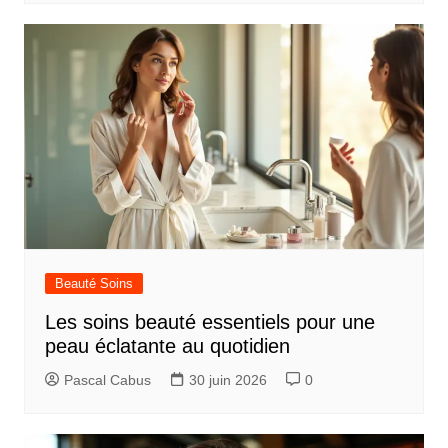
t
i
c
l
e
Beauté Soins
Les soins beauté essentiels pour une
peau éclatante au quotidien
Pascal Cabus
30 juin 2026
0