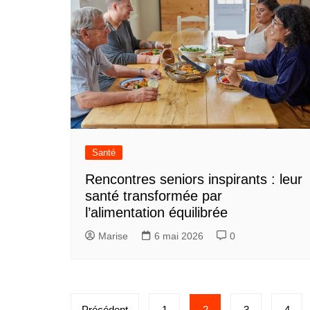
Santé
Rencontres seniors inspirants : leur
santé transformée par
l’alimentation équilibrée
Marise
6 mai 2026
0
P
Précédent
1
2
3
4