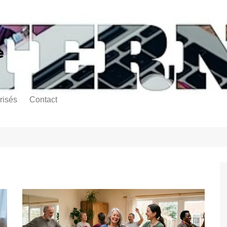
e
risés
Contact