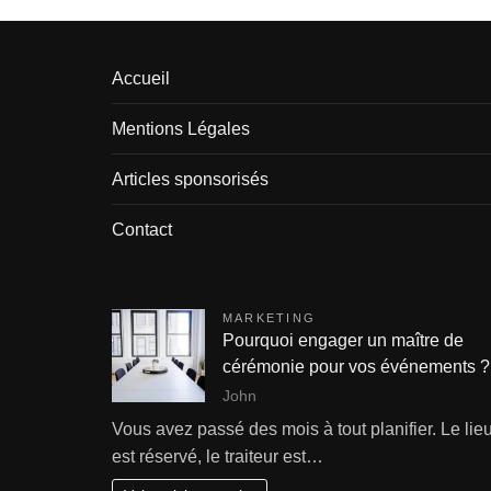
s
p
u
Accueil
b
Mentions Légales
l
Articles sponsorisés
i
Contact
c
a
MARKETING
t
Pourquoi engager un maître de
cérémonie pour vos événements ?
i
John
o
Vous avez passé des mois à tout planifier. Le lie
n
est réservé, le traiteur est…