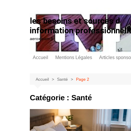
Aller au contenu
les besoins et sources d
information professionnell
aeroxteam.fr
Accueil
Mentions Légales
Articles sponso
Accueil
Santé
Page 2
Catégorie :
Santé