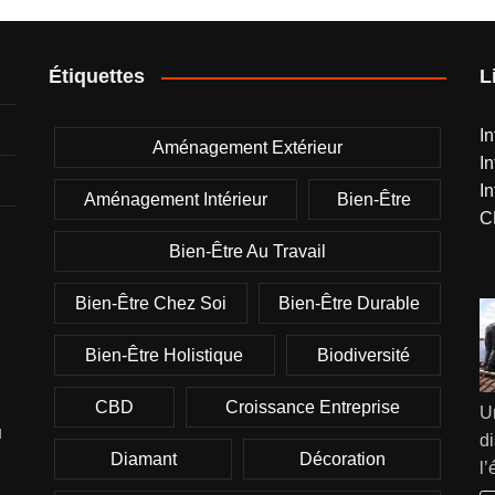
Étiquettes
L
I
Aménagement Extérieur
I
I
Aménagement Intérieur
Bien-Être
C
Bien-Être Au Travail
Bien-Être Chez Soi
Bien-Être Durable
Bien-Être Holistique
Biodiversité
CBD
Croissance Entreprise
U
u
di
Diamant
Décoration
l