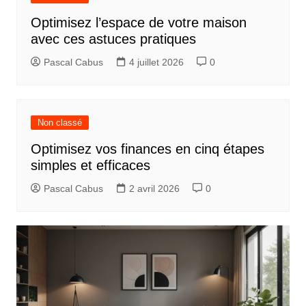
e
Optimisez l’espace de votre maison
l
avec ces astuces pratiques
’
Pascal Cabus
4 juillet 2026
0
a
r
t
Non classé
i
Optimisez vos finances en cinq étapes
c
simples et efficaces
l
Pascal Cabus
2 avril 2026
0
e