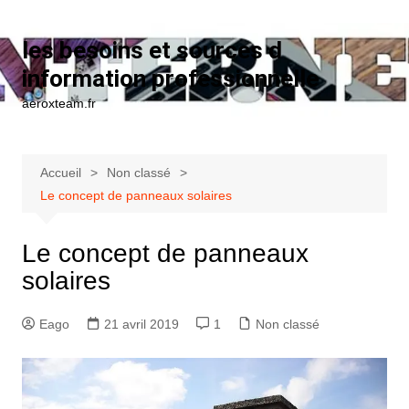
Aller au contenu
les besoins et sources d
information professionnelle
aeroxteam.fr
Accueil
Non classé
Le concept de panneaux solaires
Le concept de panneaux
solaires
Eago
21 avril 2019
1
Non classé