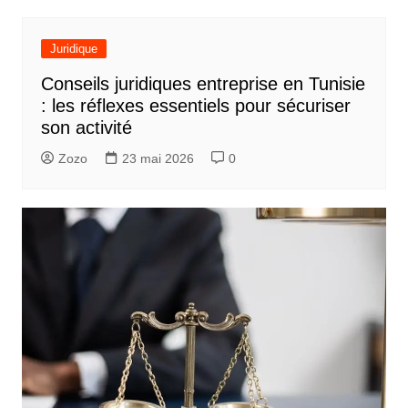
n
d
Juridique
e
Conseils juridiques entreprise en Tunisie
l
: les réflexes essentiels pour sécuriser
’
son activité
a
Zozo
23 mai 2026
0
r
t
i
c
l
e