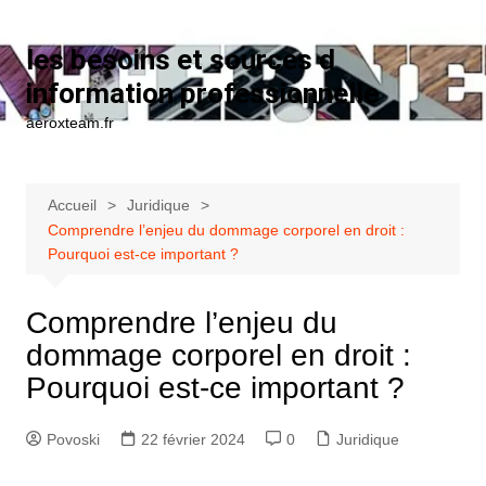
Aller au contenu
les besoins et sources d
information professionnelle
aeroxteam.fr
Accueil
Juridique
Comprendre l’enjeu du dommage corporel en droit :
Pourquoi est-ce important ?
Comprendre l’enjeu du
dommage corporel en droit :
Pourquoi est-ce important ?
Povoski
22 février 2024
0
Juridique