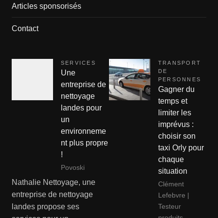
Articles sponsorisés
Contact
SERVICES
TRANSPORT
DE
Une
PERSONNES
entreprise de
Gagner du
nettoyage
temps et
landes pour
limiter les
un
imprévus :
environneme
choisir son
nt plus propre
taxi Orly pour
!
chaque
Povoski
situation
Nathalie Nettoyage, une
Clément
entreprise de nettoyage
Lefebvre |
Testeur
landes propose ses
produits