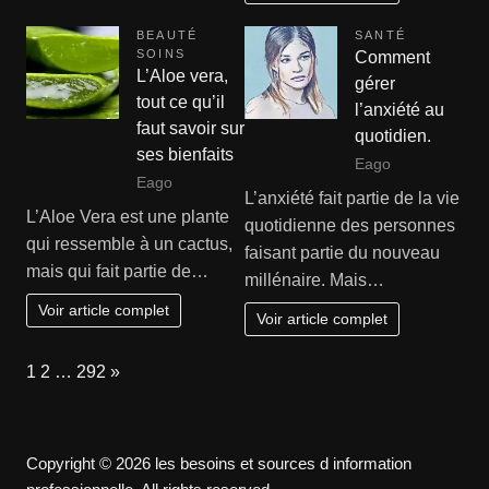
BEAUTÉ
SANTÉ
SOINS
Comment
L’Aloe vera,
gérer
tout ce qu’il
l’anxiété au
faut savoir sur
quotidien.
ses bienfaits
Eago
Eago
L’anxiété fait partie de la vie
L’Aloe Vera est une plante
quotidienne des personnes
qui ressemble à un cactus,
faisant partie du nouveau
mais qui fait partie de…
millénaire. Mais…
Voir article complet
Voir article complet
Page:
Next
1
2
…
292
»
Copyright © 2026 les besoins et sources d information