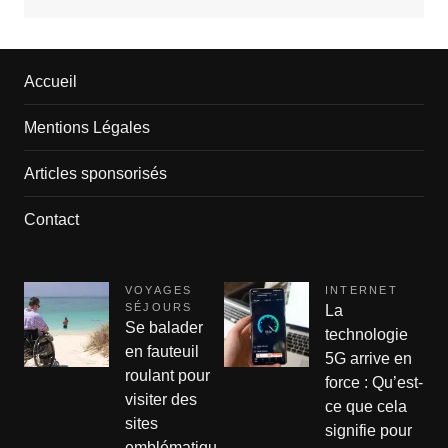
Accueil
Mentions Légales
Articles sponsorisés
Contact
VOYAGES
INTERNET
SÉJOURS
La
Se balader
technologie
en fauteuil
5G arrive en
roulant pour
force : Qu’est-
visiter des
ce que cela
sites
signifie pour
emblématiqu