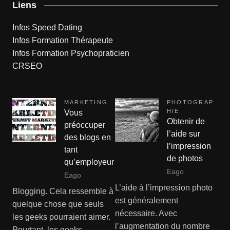
Liens
Infos Speed Dating
Infos Formation Thérapeute
Infos Formation Psychopraticien
CRSEO
MARKETING
PHOTOGRAP
HIE
Vous
Obtenir de
préoccuper
l’aide sur
des blogs en
l’impression
tant
de photos
qu’employeur
Eago
Eago
L’aide à l’impression photo
Blogging. Cela ressemble à
est généralement
quelque chose que seuls
nécessaire. Avec
les geeks pourraient aimer.
l’augmentation du nombre
Pourtant, les geeks…