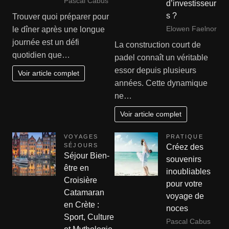
Pascal Cabus
d’investisseur
s ?
Trouver quoi préparer pour
Elowen Faelnor
le dîner après une longue
journée est un défi
La construction court de
quotidien que…
padel connaît un véritable
essor depuis plusieurs
Voir article complet
années. Cette dynamique
ne…
Voir article complet
VOYAGES
PRATIQUE
SÉJOURS
Créez des
Séjour Bien-
souvenirs
être en
inoubliables
Croisière
pour votre
Catamaran
voyage de
en Crète :
noces
Sport, Culture
Pascal Cabus