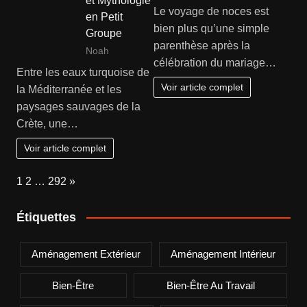
et Mythologie
Le voyage de noces est
en Petit
bien plus qu’une simple
Groupe
parenthèse après la
Noah
célébration du mariage…
Entre les eaux turquoise de
Voir article complet
la Méditerranée et les
paysages sauvages de la
Crète, une…
Voir article complet
Page:
Next
1
2
…
292
»
Étiquettes
Aménagement Extérieur
Aménagement Intérieur
Bien-Être
Bien-Être Au Travail