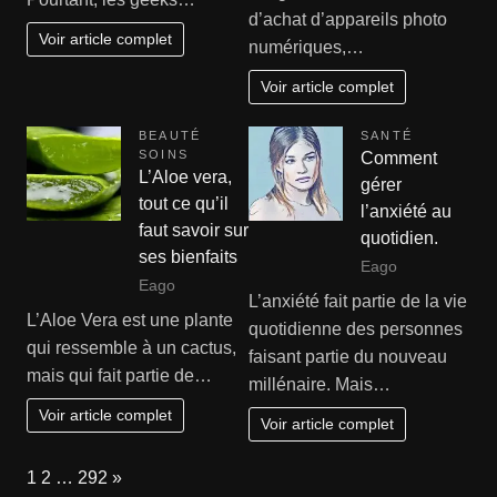
d’achat d’appareils photo
Voir article complet
numériques,…
Voir article complet
BEAUTÉ
SANTÉ
SOINS
Comment
L’Aloe vera,
gérer
tout ce qu’il
l’anxiété au
faut savoir sur
quotidien.
ses bienfaits
Eago
Eago
L’anxiété fait partie de la vie
L’Aloe Vera est une plante
quotidienne des personnes
qui ressemble à un cactus,
faisant partie du nouveau
mais qui fait partie de…
millénaire. Mais…
Voir article complet
Voir article complet
Page:
Next
1
2
…
292
»